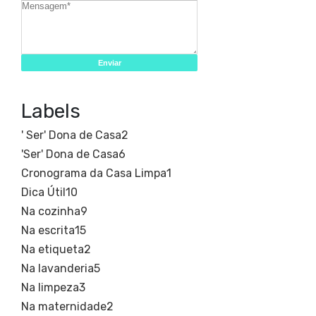
Labels
' Ser' Dona de Casa
2
'Ser' Dona de Casa
6
Cronograma da Casa Limpa
1
Dica Útil
10
Na cozinha
9
Na escrita
15
Na etiqueta
2
Na lavanderia
5
Na limpeza
3
Na maternidade
2