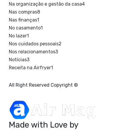
Na organização e gestão da casa
4
Nas compras
8
Nas finanças
1
No casamento
1
No lazer
1
Nos cuidados pessoais
2
Nos relacionamentos
3
Notícias
3
Receita na Airfryer
1
All Right Reserved Copyright ©
Made with Love by