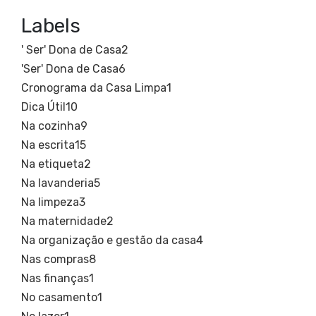
Labels
' Ser' Dona de Casa
2
'Ser' Dona de Casa
6
Cronograma da Casa Limpa
1
Dica Útil
10
Na cozinha
9
Na escrita
15
Na etiqueta
2
Na lavanderia
5
Na limpeza
3
Na maternidade
2
Na organização e gestão da casa
4
Nas compras
8
Nas finanças
1
No casamento
1